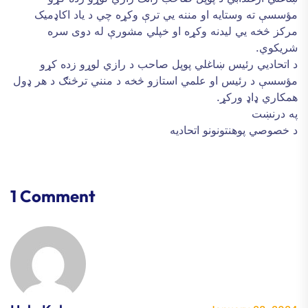
مؤسسې ته وستايه او مننه يي ترې وکړه چي د ياد اکاډميک
مرکز څخه يي ليدنه وکړه او خپلي مشورې له دوی سره
شريکوي.
د اتحاديي رئيس ښاغلي پوپل صاحب د رازي لوړو زده کړو
مؤسسې د رئيس او علمي استازو څخه د منني ترڅنګ د هر ډول
همکاري ډاډ ورکړ.
په درنښت
د خصوصي پوهنتونونو اتحادیه
1 Comment