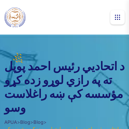
د اتحاديي رئيس احمد پوپل
ته په رازي لوړو زده کړو
مؤسسه کې ښه راغلاست
وسو
APUA
>
Blog
>
Blog
>
د اتحاديي رئيس احمد پوپل ته په رازي لوړو زده کړو مؤسسه کې