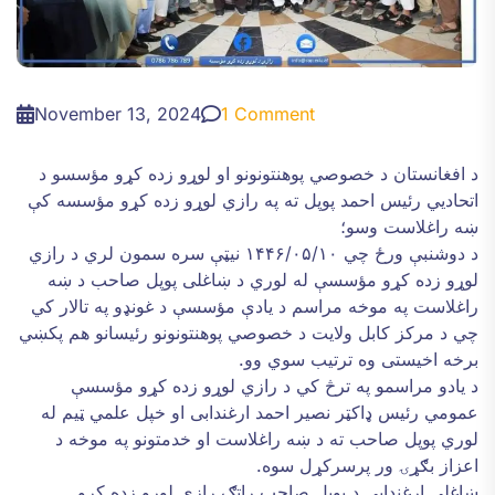
November 13, 2024
1 Comment
د افغانستان د خصوصي پوهنتونونو او لوړو زده کړو‌ مؤسسو د
اتحاديي رئيس احمد پوپل ته په رازي لوړو زده کړو مؤسسه کې
ښه راغلاست وسو؛
د دوشنبې ورځ چي ۱۴۴۶/۰۵/۱۰ نيټې سره سمون لري د رازي
لوړو زده کړو مؤسسې له لوري د ښاغلی پوپل صاحب د ښه
راغلاست په موخه مراسم د يادې مؤسسې د غونډو په تالار کي
چي د مرکز کابل ولایت د خصوصي پوهنتونونو رئيسانو هم پکښي
برخه اخیستی وه ترتيب سوي وو.
د يادو مراسمو په ترڅ کي د رازي لوړو زده کړو مؤسسې
عمومي رئيس ډاکټر نصير احمد ارغندابی او خپل علمي ټيم له
لوري پوپل صاحب ته د ښه راغلاست او خدمتونو په موخه د
اعزاز بګړۍ ور پرسرکړل سوه.
ښاغلي ارغندابي د پوپل صاحب راتګ رازي لوړو زده کړو